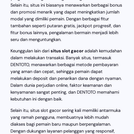
Selain itu, situs ini biasanya menawarkan berbagai bonus
dan promosi menarik yang dapat meningkatkan jumlah
modal yang dimiliki pemain. Dengan berbagai fitur
tambahan seperti putaran gratis, jackpot progresif, dan
fitur bonus lainnya, pengalaman bermain menjadi lebih
seru dan menguntungkan.
Keunggulan lain dari
situs slot gacor
adalah kemudahan
dalam melakukan transaksi. Banyak situs, termasuk
DENTOTO, menawarkan berbagai metode pembayaran
yang aman dan cepat, sehingga pemain dapat
melakukan deposit dan penarikan dana dengan nyaman.
Dalam dunia perjudian online, faktor keamanan dan
kenyamanan sangat penting, dan DENTOTO memahami
kebutuhan ini dengan baik.
Selain itu, situs slot gacor sering kali memiliki antarmuka
yang ramah pengguna, membuatnya lebih mudah
diakses bagi pemain baru maupun berpengalaman.
Dengan dukungan layanan pelanggan yang responsif,