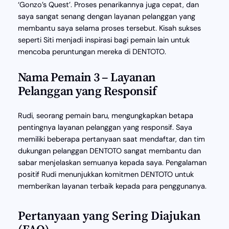
‘Gonzo’s Quest’. Proses penarikannya juga cepat, dan
saya sangat senang dengan layanan pelanggan yang
membantu saya selama proses tersebut. Kisah sukses
seperti Siti menjadi inspirasi bagi pemain lain untuk
mencoba peruntungan mereka di DENTOTO.
Nama Pemain 3 – Layanan
Pelanggan yang Responsif
Rudi, seorang pemain baru, mengungkapkan betapa
pentingnya layanan pelanggan yang responsif. Saya
memiliki beberapa pertanyaan saat mendaftar, dan tim
dukungan pelanggan DENTOTO sangat membantu dan
sabar menjelaskan semuanya kepada saya. Pengalaman
positif Rudi menunjukkan komitmen DENTOTO untuk
memberikan layanan terbaik kepada para penggunanya.
Pertanyaan yang Sering Diajukan