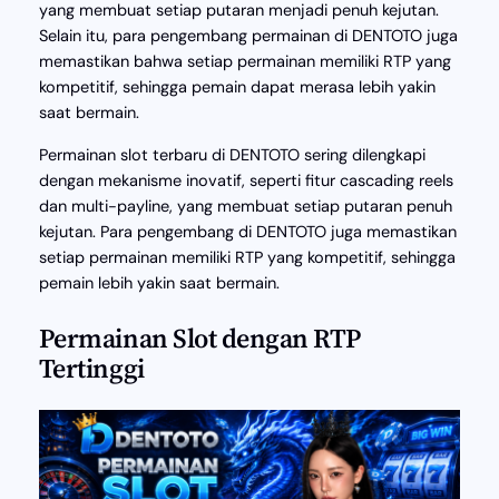
yang membuat setiap putaran menjadi penuh kejutan.
Selain itu, para pengembang permainan di DENTOTO juga
memastikan bahwa setiap permainan memiliki RTP yang
kompetitif, sehingga pemain dapat merasa lebih yakin
saat bermain.
Permainan slot terbaru di DENTOTO sering dilengkapi
dengan mekanisme inovatif, seperti fitur cascading reels
dan multi-payline, yang membuat setiap putaran penuh
kejutan. Para pengembang di DENTOTO juga memastikan
setiap permainan memiliki RTP yang kompetitif, sehingga
pemain lebih yakin saat bermain.
Permainan Slot dengan RTP
Tertinggi