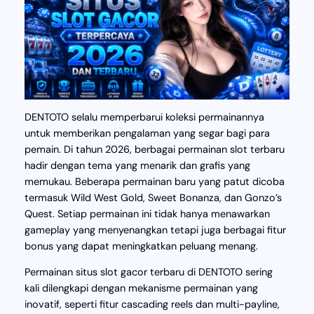
DENTOTO selalu memperbarui koleksi permainannya
untuk memberikan pengalaman yang segar bagi para
pemain. Di tahun 2026, berbagai permainan slot terbaru
hadir dengan tema yang menarik dan grafis yang
memukau. Beberapa permainan baru yang patut dicoba
termasuk Wild West Gold, Sweet Bonanza, dan Gonzo’s
Quest. Setiap permainan ini tidak hanya menawarkan
gameplay yang menyenangkan tetapi juga berbagai fitur
bonus yang dapat meningkatkan peluang menang.
Permainan situs slot gacor terbaru di DENTOTO sering
kali dilengkapi dengan mekanisme permainan yang
inovatif, seperti fitur cascading reels dan multi-payline,