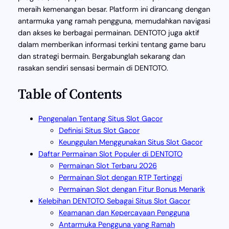
meraih kemenangan besar. Platform ini dirancang dengan
antarmuka yang ramah pengguna, memudahkan navigasi
dan akses ke berbagai permainan. DENTOTO juga aktif
dalam memberikan informasi terkini tentang game baru
dan strategi bermain. Bergabunglah sekarang dan
rasakan sendiri sensasi bermain di DENTOTO.
Table of Contents
Pengenalan Tentang Situs Slot Gacor
Definisi Situs Slot Gacor
Keunggulan Menggunakan Situs Slot Gacor
Daftar Permainan Slot Populer di DENTOTO
Permainan Slot Terbaru 2026
Permainan Slot dengan RTP Tertinggi
Permainan Slot dengan Fitur Bonus Menarik
Kelebihan DENTOTO Sebagai Situs Slot Gacor
Keamanan dan Kepercayaan Pengguna
Antarmuka Pengguna yang Ramah