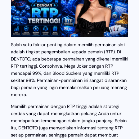
Salah satu faktor penting dalam memilih permainan slot
adalah tingkat pengembalian kepada pemain (RTP). Di
DENTOTO, ada beberapa permainan yang dikenal memiliki
RTP tertinggi. Contohnya, Mega Joker dengan RTP
mencapai 99%, dan Blood Suckers yang memiliki RTP
sekitar 98%. Permainan-permainan ini sangat disarankan
bagi pemain yang ingin memaksimalkan peluang menang
mereka.
Memilih permainan dengan RTP tinggi adalah strategi
cerdas yang dapat meningkatkan peluang Anda untuk
mendapatkan kemenangan dalam jangka panjang. Selain
itu, DENTOTO juga menyediakan informasi tentang RTP
setiap permainan, sehingga pemain dapat membuat