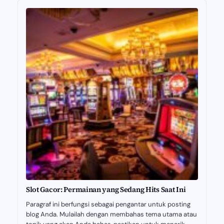
sebenarnya yang dimaksud dengan slot gacor? Dalam
artikel ini, kita akan mengeksplorasi secara mendalam
tentang slot gacor, khususnya situs-situs yang […]
Slot Gacor: Permainan yang Sedang Hits Saat Ini
Paragraf ini berfungsi sebagai pengantar untuk posting
blog Anda. Mulailah dengan membahas tema utama atau