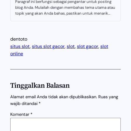
Paragraf ini berfungsi sebagai pengantar untuk posting
blog Anda. Mulailah dengan membahas tema utama atau
topik yang akan Anda bahas, pastikan untuk menarik
minat pembaca dari kalimat pertama. Berikan gambaran
singkat yang menyoroti mengapa topik ini penting dan
bagaimana topik ini dapat memberikan nilai. Gunakan
ruang ini untuk menetapkan nada untuk sisa artikel dan
dentoto
mempersiapkan […]
situs slot
, 
situs slot gacor
, 
slot
, 
slot gacor
, 
slot
online
Tinggalkan Balasan
Alamat email Anda tidak akan dipublikasikan.
Ruas yang
wajib ditandai
*
Komentar
*