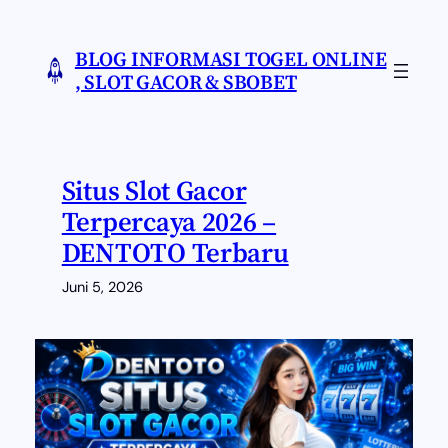
Lewati
ke
BLOG INFORMASI TOGEL ONLINE
konten
, SLOT GACOR & SBOBET
Situs Slot Gacor
Terpercaya 2026 –
DENTOTO Terbaru
Juni 5, 2026