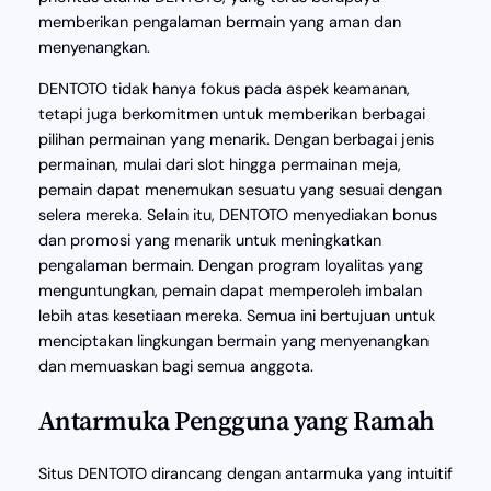
memberikan pengalaman bermain yang aman dan
menyenangkan.
DENTOTO tidak hanya fokus pada aspek keamanan,
tetapi juga berkomitmen untuk memberikan berbagai
pilihan permainan yang menarik. Dengan berbagai jenis
permainan, mulai dari slot hingga permainan meja,
pemain dapat menemukan sesuatu yang sesuai dengan
selera mereka. Selain itu, DENTOTO menyediakan bonus
dan promosi yang menarik untuk meningkatkan
pengalaman bermain. Dengan program loyalitas yang
menguntungkan, pemain dapat memperoleh imbalan
lebih atas kesetiaan mereka. Semua ini bertujuan untuk
menciptakan lingkungan bermain yang menyenangkan
dan memuaskan bagi semua anggota.
Antarmuka Pengguna yang Ramah
Situs DENTOTO dirancang dengan antarmuka yang intuitif