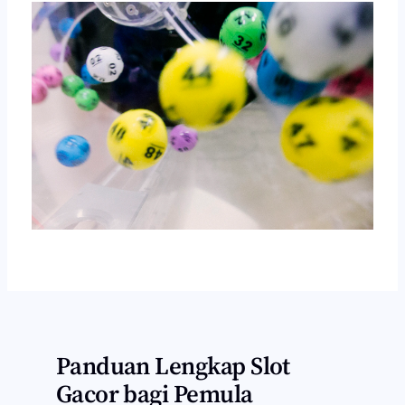
Panduan Lengkap Slot
Gacor bagi Pemula