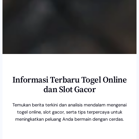
Informasi Terbaru Togel Online
dan Slot Gacor
Temukan berita terkini dan analisis mendalam mengenai
togel online, slot gacor, serta tips terpercaya untuk
meningkatkan peluang Anda bermain dengan cerdas.