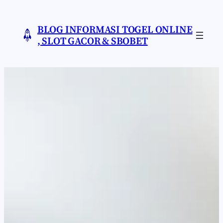
Lewati
ke
BLOG INFORMASI TOGEL ONLINE
konten
, SLOT GACOR & SBOBET