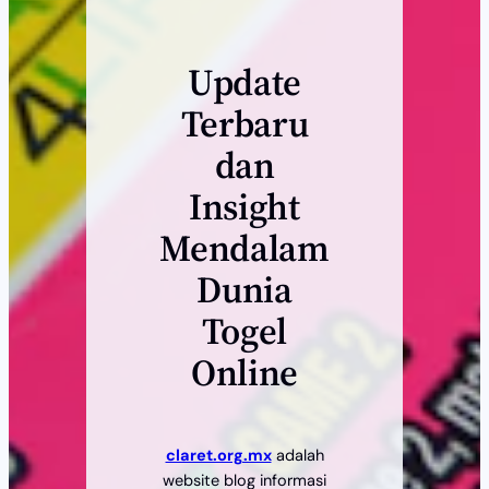
Update
Terbaru
dan
Insight
Mendalam
Dunia
Togel
Online
claret.org.mx
adalah
website blog informasi