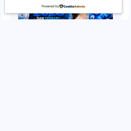
Powered by
slot
Situs Slot Gacor Terpercaya 2026 –
DENTOTO Terbaru
Pengenalan Tentang Situs Slot Gacor
Situs slot gacor adalah platform online
yang menawarkan permainan mesin slot
dengan tingkat kemenangan yang tinggi,
atau yang sering disebut sebagai gacor.
Dalam dunia perjudian digital, istilah
gacor merujuk pada mesin slot yang
sering memberikan kemenangan kepada
para…