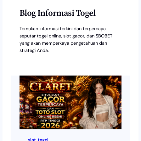
Blog Informasi Togel
Temukan informasi terkini dan terpercaya
seputar togel online, slot gacor, dan SBOBET
yang akan memperkaya pengetahuan dan
strategi Anda.
slot
, 
togel