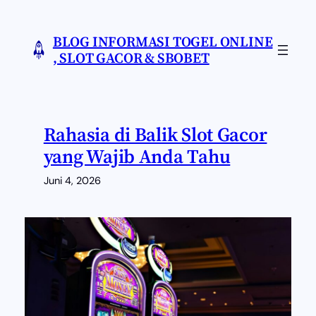
Lewati
ke
BLOG INFORMASI TOGEL ONLINE
konten
, SLOT GACOR & SBOBET
Rahasia di Balik Slot Gacor
yang Wajib Anda Tahu
Juni 4, 2026