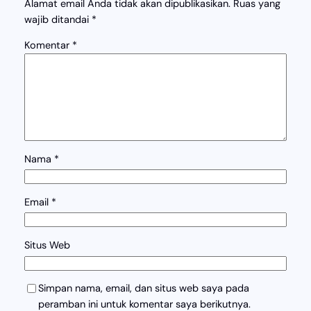
Alamat email Anda tidak akan dipublikasikan.
Ruas yang
wajib ditandai
*
Komentar
*
Nama
*
Email
*
Situs Web
Simpan nama, email, dan situs web saya pada
peramban ini untuk komentar saya berikutnya.