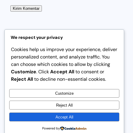
We respect your privacy
Cookies help us improve your experience, deliver
personalized content, and analyze traffic. You
can choose which cookies to allow by clicking
Customize
. Click
Accept All
to consent or
Reject All
to decline non-essential cookies.
Hak Cipta Di Lindungi Oleh Claret.org.mx
Customize
Reject All
Blog Informasi Togel Online , Slot Gacor & Sbobet
Accept All
Instagram
Facebook
X
Powered by