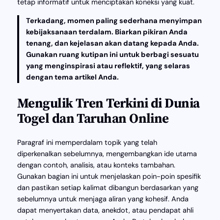
tetap informatif untuk menciptakan koneksi yang kuat.
Terkadang, momen paling sederhana menyimpan
kebijaksanaan terdalam. Biarkan pikiran Anda
tenang, dan kejelasan akan datang kepada Anda.
Gunakan ruang kutipan ini untuk berbagi sesuatu
yang menginspirasi atau reflektif, yang selaras
dengan tema artikel Anda.
Mengulik Tren Terkini di Dunia
Togel dan Taruhan Online
Paragraf ini memperdalam topik yang telah
diperkenalkan sebelumnya, mengembangkan ide utama
dengan contoh, analisis, atau konteks tambahan.
Gunakan bagian ini untuk menjelaskan poin-poin spesifik
dan pastikan setiap kalimat dibangun berdasarkan yang
sebelumnya untuk menjaga aliran yang kohesif. Anda
dapat menyertakan data, anekdot, atau pendapat ahli