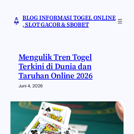
Lewati
ke
BLOG INFORMASI TOGEL ONLINE
konten
, SLOT GACOR & SBOBET
Mengulik Tren Togel
Terkini di Dunia dan
Taruhan Online 2026
Juni 4, 2026