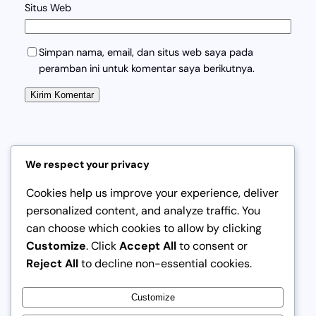
Situs Web
Simpan nama, email, dan situs web saya pada
peramban ini untuk komentar saya berikutnya.
We respect your privacy
Cookies help us improve your experience, deliver
personalized content, and analyze traffic. You
can choose which cookies to allow by clicking
Customize
. Click
Accept All
to consent or
Reject All
to decline non-essential cookies.
Hak Cipta Di Lindungi Oleh Claret.org.mx
Customize