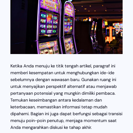
Ketika Anda menuju ke titik tengah artikel, paragraf ini
memberi kesempatan untuk menghubungkan ide-ide
sebelumnya dengan wawasan baru. Gunakan ruang ini
untuk menyajikan perspektif alternatif atau menjawab
pertanyaan potensial yang mungkin dimiliki pembaca.
Temukan keseimbangan antara kedalaman dan
keterbacaan, memastikan informasi tetap mudah
dipahami. Bagian ini juga dapat berfungsi sebagai transisi
menuju poin-poin penutup, menjaga momentum saat
Anda mengarahkan diskusi ke tahap akhir.